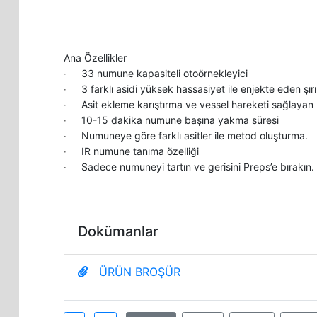
Ana Özellikler
33 numune kapasiteli otoörnekleyici
·
3 farklı asidi yüksek hassasiyet ile enjekte eden şır
·
Asit ekleme karıştırma ve vessel hareketi sağlayan 
·
10-15 dakika numune başına yakma süresi
·
Numuneye göre farklı asitler ile metod oluşturma.
·
IR numune tanıma özelliği
·
Sadece numuneyi tartın ve gerisini Preps’e bırakın.
·
Dokümanlar
Firma İletişim
ÜRÜN BROŞÜR