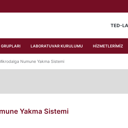
AZLAR VE ÖLÇÜM ALETL
TED-LA
 GRUPLARI
LABORATUVAR KURULUMU
HİZMETLERİMİZ
Mikrodalga Numune Yakma Sistemi
umune Yakma Sistemi