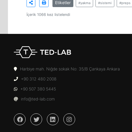
Etiketler
#yakma
#sistemi
#preps
İçerik 1066 kez listelendi
Harbiye mah. Niğde sokak No: 35/B Çankaya Ankara
+90 312 480 2008
+90 507 380 5445
info@ted-lab.com