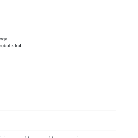
ınga
robotik kol