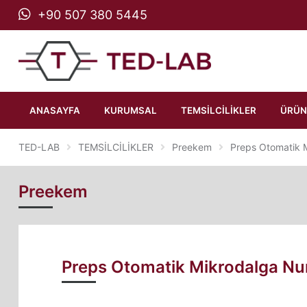
TED-LAB ANALİTİK CİH
+90 507 380 5445
ANASAYFA
KURUMSAL
TEMSİLCİLİKLER
ÜRÜN
TED-LAB
TEMSİLCİLİKLER
Preekem
Preps Otomatik 
Preekem
Preps Otomatik Mikrodalga N