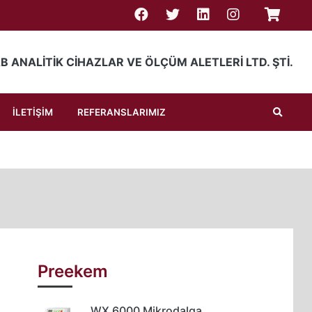
ERİ LTD. ŞTİ.
B ANALİTİK CİHAZLAR VE ÖLÇÜM ALETLERİ LTD. ŞTİ.
Ara
İLETİŞİM
REFERANSLARIMIZ
Preekem
WX 6000 Mikrodalga