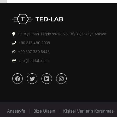
Harbiye mah. Niğde sokak No: 35/B Çankaya Ankara
+90 312 480 2008
+90 507 380 5445
info@ted-lab.com
Anasayfa
Bize Ulaşın
Kişisel Verilerin Korunması