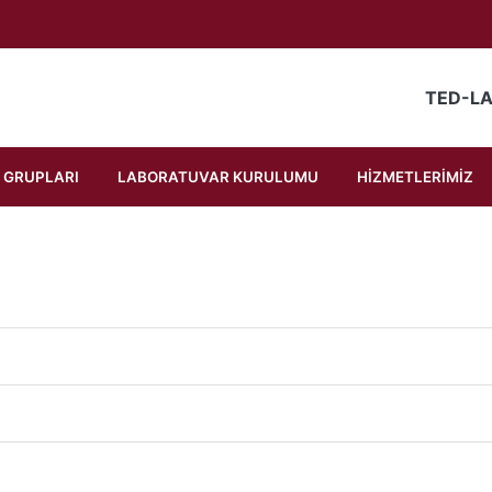
AZLAR VE ÖLÇÜM ALETL
TED-LA
 GRUPLARI
LABORATUVAR KURULUMU
HİZMETLERİMİZ