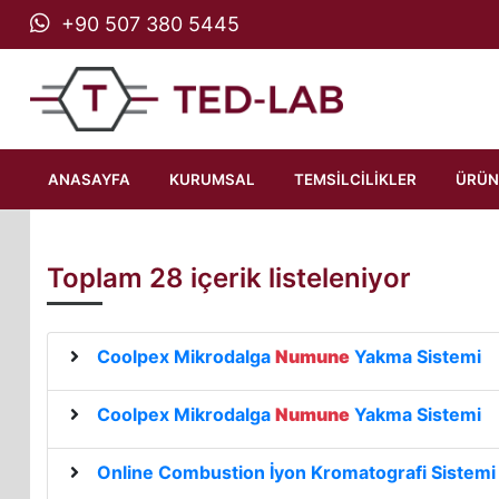
TED-LAB ANALİTİK CİH
+90 507 380 5445
ANASAYFA
KURUMSAL
TEMSİLCİLİKLER
ÜRÜN
Toplam 28 içerik listeleniyor
Coolpex Mikrodalga
Numune
Yakma Sistemi
Coolpex Mikrodalga
Numune
Yakma Sistemi
Online Combustion İyon Kromatografi Sistemi