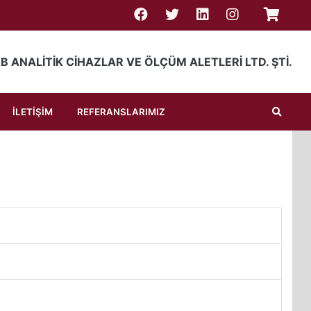
ERİ LTD. ŞTİ.
B ANALİTİK CİHAZLAR VE ÖLÇÜM ALETLERİ LTD. ŞTİ.
Ara
İLETİŞİM
REFERANSLARIMIZ